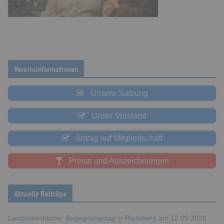
Vereinsinformationen
Unsere Satzung
Unser Vorstand
Antrag auf Mitgliedschaft
Preise und Auszeichnungen
Aktuelle Beiträge
Landeskirchlicher Begegnungstag in Radeberg am 12.09.2026