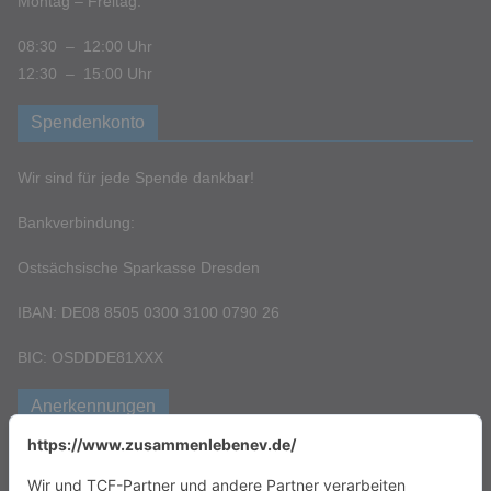
Montag – Freitag:
08:30 – 12:00 Uhr
12:30 – 15:00 Uhr
Spendenkonto
Wir sind für jede Spende dankbar!
Bankverbindung:
Ostsächsische Sparkasse Dresden
IBAN: DE08 8505 0300 3100 0790 26
BIC: OSDDDE81XXX
Anerkennungen