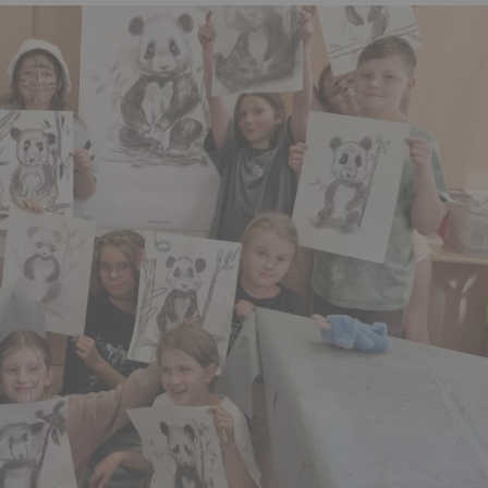
Eugen Reiche.
ALLGEMEIN
Erinnerungen an
Landeskirc
einen Virtuosen aus
Begegnung
Deuben am 2. Juni
Radeberg
2026
12.09.202
27. Mai 2026
admin
4. August 202