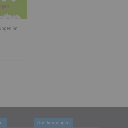
tungen im
n:
Anerkennungen