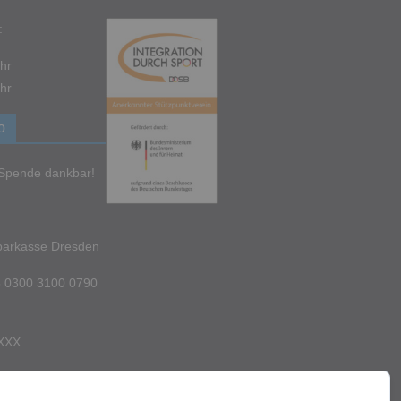
:
hr
hr
o
e Spende dankbar!
parkasse Dresden
 0300 3100 0790
XXX