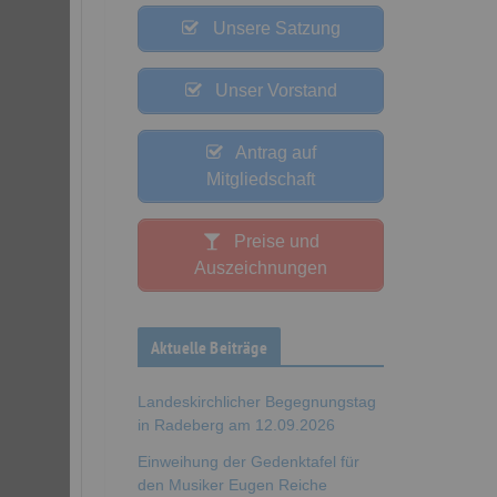
Unsere Satzung
Unser Vorstand
Antrag auf
Mitgliedschaft
Preise und
Auszeichnungen
Aktuelle Beiträge
Landeskirchlicher Begegnungstag
in Radeberg am 12.09.2026
Einweihung der Gedenktafel für
den Musiker Eugen Reiche