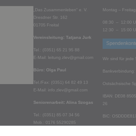
„Das Zusammenleben“ e. V.
Montag – Freitag
Dresdner Str. 162
08:30 – 12:00 U
01705 Freital
12:30 – 15:00 U
Vereinsleitung: Tatjana Jurk
Spendenkont
Tel.: (0351) 65 21 95 88
E-Mail: leitung.zlev@gmail.com
Wir sind für jed
Büro: Olga Paul
Bankverbindung:
Tel./Fax: (0351) 64 82 49 13
Ostsächsische S
E-Mail: info.zlev@gmail.com
IBAN: DE08 8505
Seniorenarbeit: Alina Szogas
26
Tel.: (0351) 85 07 34 56
BIC: OSDDDE81
Mob.: 0176 55290285
E-Mail: pflege.zlev@gmail.com