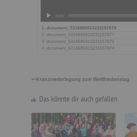
00:00
1.
document_5316685813231157079
2.
document_5316685813231157077
3.
document_5316685813231157075
4.
document_5316685813231157074
Kranzniederlegung zum Weltfriedenstag
Das könnte dir auch gefallen