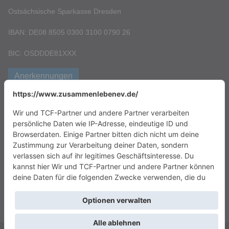
Ostsächsische Sparkasse Dresden
IBAN: DE08 8505 0300 3100 0790 26
BIC: OSDDDE81XXX
Anerkennungen