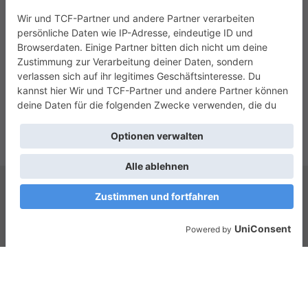
Copyright © 2026
Das Zusammenleben e.V.
. Alle Rechte vorbehalten.
Theme:
ColorMag
von ThemeGrill. Präsentiert von
WordPress
.