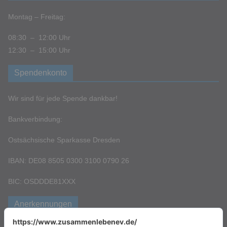
Montag – Freitag:
08:30 – 12:00 Uhr
12:30 – 15:00 Uhr
Spendenkonto
Wir sind für jede Spende dankbar!
Bankverbindung:
Ostsächsische Sparkasse Dresden
IBAN: DE08 8505 0300 3100 0790 26
BIC: OSDDDE81XXX
Anerkennungen