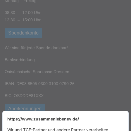
Montag – Freitag:
08:30 – 12:00 Uhr
12:30 – 15:00 Uhr
Spendenkonto
Wir sind für jede Spende dankbar!
Bankverbindung:
Ostsächsische Sparkasse Dresden
IBAN: DE08 8505 0300 3100 0790 26
BIC: OSDDDE81XXX
Anerkennungen