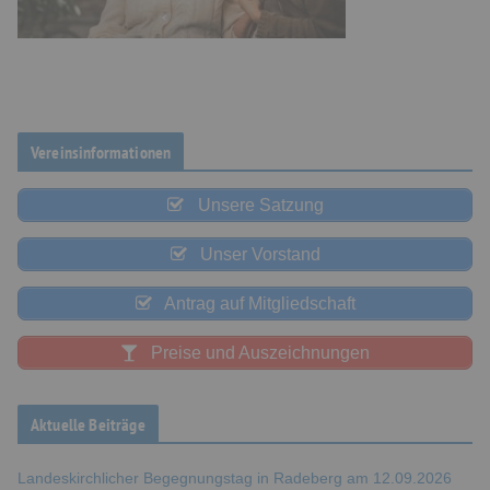
Vereinsinformationen
Unsere Satzung
Unser Vorstand
Antrag auf Mitgliedschaft
Preise und Auszeichnungen
Aktuelle Beiträge
Landeskirchlicher Begegnungstag in Radeberg am 12.09.2026