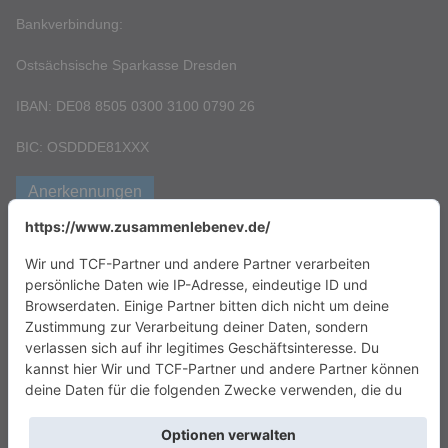
Bankverbindung:
Ostsächsische Sparkasse Dresden
IBAN: DE08 8505 0300 3100 0790 26
BIC: OSDDDE81XXX
Anerkennungen