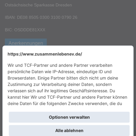
Ostsächsische Sparkasse Dresden
IBAN: DE08 8505 0300 3100 0790 26
BIC: OSDDDE81XXX
Anerkennungen