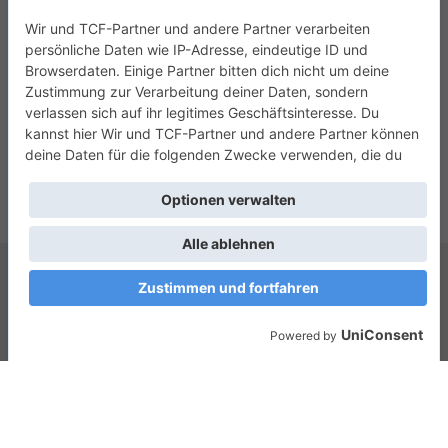
Copyright © 2026
Das Zusammenleben e.V.
. Alle Rechte vorbehalten.
Theme:
ColorMag
von ThemeGrill. Präsentiert von
WordPress
.