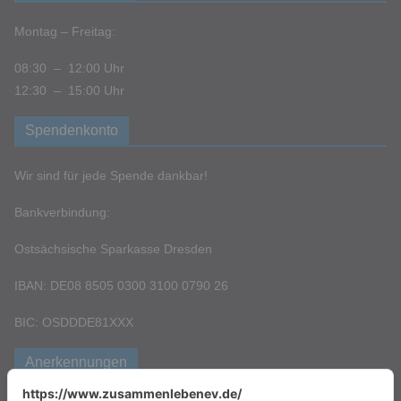
Montag – Freitag:
08:30 – 12:00 Uhr
12:30 – 15:00 Uhr
Spendenkonto
Wir sind für jede Spende dankbar!
Bankverbindung:
Ostsächsische Sparkasse Dresden
IBAN: DE08 8505 0300 3100 0790 26
BIC: OSDDDE81XXX
Anerkennungen