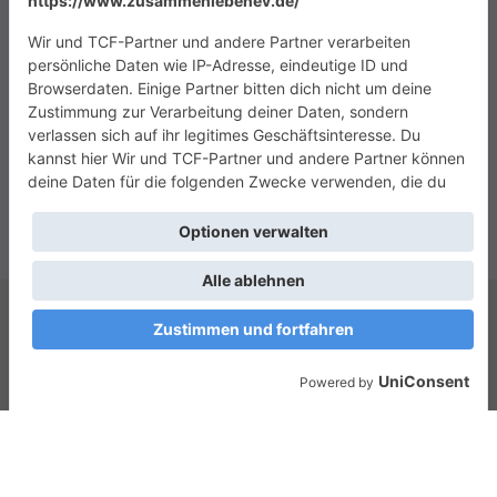
Copyright © 2026
Das Zusammenleben e.V.
. Alle Rechte vorbehalten.
Theme:
ColorMag
von ThemeGrill. Präsentiert von
WordPress
.