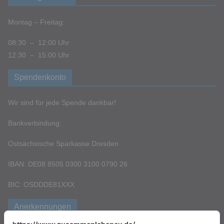
Montag – Freitag:
08:30 – 12:00 Uhr
12:30 – 15:00 Uhr
Spendenkonto
Wir sind für jede Spende dankbar!
Bankverbindung:
Ostsächsische Sparkasse Dresden
IBAN: DE08 8505 0300 3100 0790 26
BIC: OSDDDE81XXX
Anerkennungen