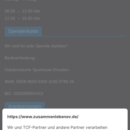
08:30 – 12:00 Uhr
12:30 – 15:00 Uhr
Spendenkonto
Wir sind für jede Spende dankbar!
Bankverbindung:
Ostsächsische Sparkasse Dresden
IBAN: DE08 8505 0300 3100 0790 26
BIC: OSDDDE81XXX
Anerkennungen