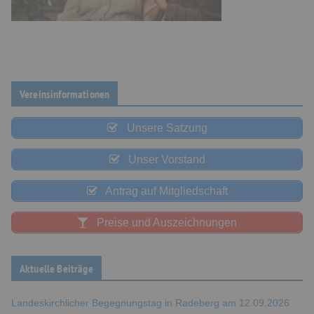
Vereinsinformationen
Unsere Satzung
Unser Vorstand
Antrag auf Mitgliedschaft
Preise und Auszeichnungen
Aktuelle Beiträge
Landeskirchlicher Begegnungstag in Radeberg am 12.09.2026