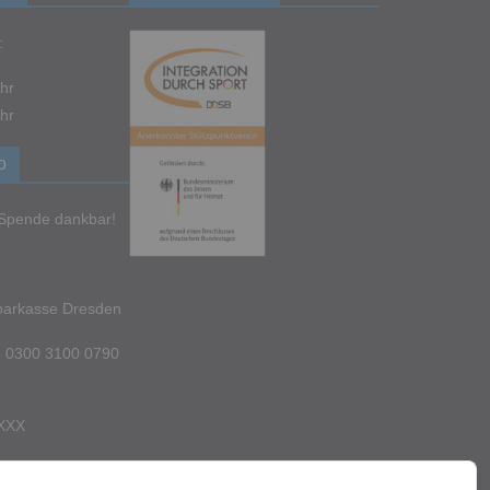
:
hr
hr
o
e Spende dankbar!
parkasse Dresden
 0300 3100 0790
XXX