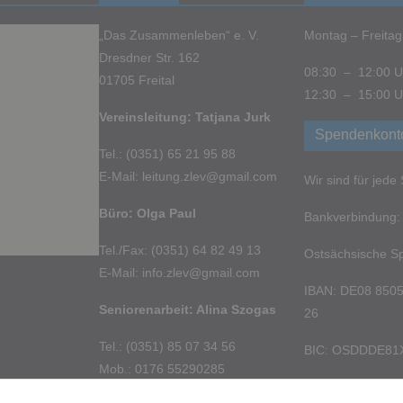
„Das Zusammenleben“ e. V.
Montag – Freitag
Dresdner Str. 162
08:30 – 12:00 U
01705 Freital
12:30 – 15:00 U
Vereinsleitung: Tatjana Jurk
Spendenkont
Tel.: (0351) 65 21 95 88
E-Mail: leitung.zlev@gmail.com
Wir sind für jed
Büro: Olga Paul
Bankverbindung:
Tel./Fax: (0351) 64 82 49 13
Ostsächsische S
E-Mail: info.zlev@gmail.com
IBAN: DE08 8505
Seniorenarbeit: Alina Szogas
26
Tel.: (0351) 85 07 34 56
BIC: OSDDDE81
Mob.: 0176 55290285
E-Mail: pflege.zlev@gmail.com