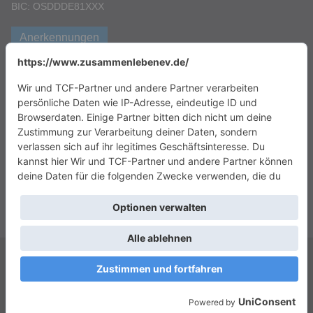
BIC: OSDDDE81XXX
Anerkennungen
Copyright © 2026
Das Zusammenleben e.V.
. Alle Rechte vorbehalten.
Theme:
ColorMag
von ThemeGrill. Präsentiert von
WordPress
.