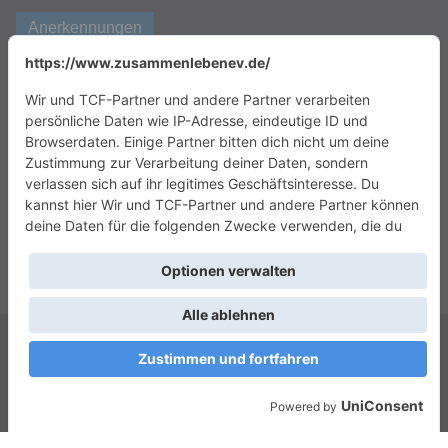
Anerkennungen
Copyright © 2026
Das Zusammenleben e.V.
. Alle Rechte vorbehalten.
Theme:
ColorMag
von ThemeGrill. Präsentiert von
WordPress
.