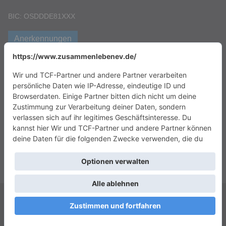
BIC: OSDDDE81XXX
Anerkennungen
Copyright © 2026
Das Zusammenleben e.V.
. Alle Rechte vorbehalten.
Theme:
ColorMag
von ThemeGrill. Präsentiert von
WordPress
.