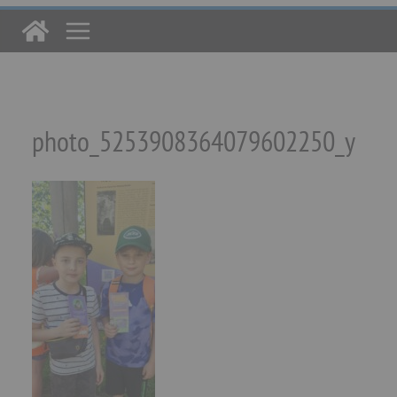
photo_5253908364079602250_y