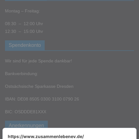
Montag – Freitag:
08:30 – 12:00 Uhr
12:30 – 15:00 Uhr
Spendenkonto
Wir sind für jede Spende dankbar!
Bankverbindung:
Ostsächsische Sparkasse Dresden
IBAN: DE08 8505 0300 3100 0790 26
BIC: OSDDDE81XXX
Anerkennungen