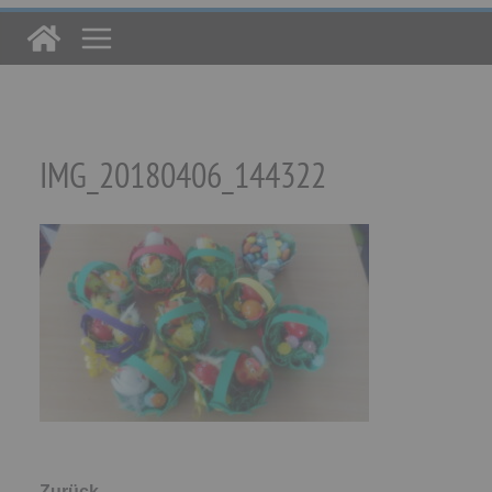
IMG_20180406_144322
← Zurück