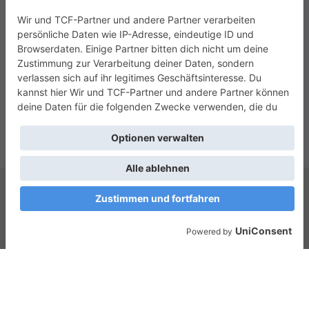
Copyright © 2026
Das Zusammenleben e.V.
. Alle Rechte vorbehalten.
Theme:
ColorMag
von ThemeGrill. Präsentiert von
WordPress
.