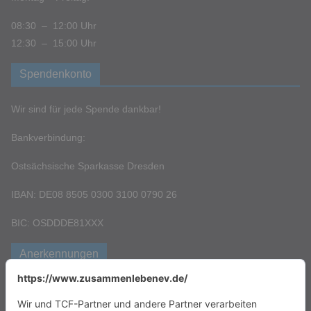
08:30 – 12:00 Uhr
12:30 – 15:00 Uhr
Spendenkonto
Wir sind für jede Spende dankbar!
Bankverbindung:
Ostsächsische Sparkasse Dresden
IBAN: DE08 8505 0300 3100 0790 26
BIC: OSDDDE81XXX
Anerkennungen