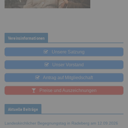
Vereinsinformationen
Unsere Satzung
Unser Vorstand
Antrag auf Mitgliedschaft
Preise und Auszeichnungen
Aktuelle Beiträge
Landeskirchlicher Begegnungstag in Radeberg am 12.09.2026