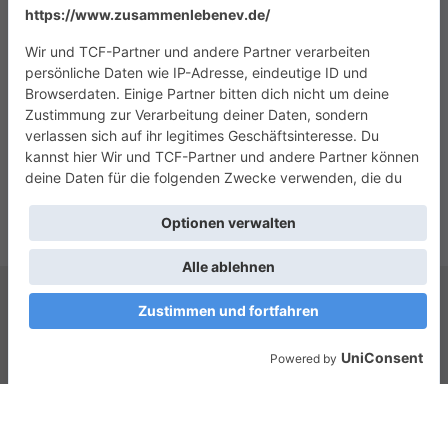
Copyright © 2026
Das Zusammenleben e.V.
. Alle Rechte vorbehalten.
Theme:
ColorMag
von ThemeGrill. Präsentiert von
WordPress
.