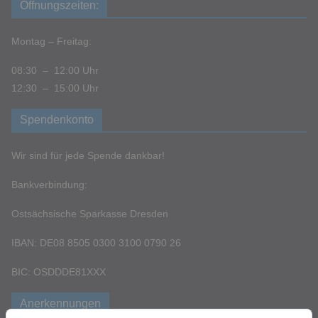
Öffnungszeiten:
Montag – Freitag:
08:30 – 12:00 Uhr
12:30 – 15:00 Uhr
Spendenkonto
Wir sind für jede Spende dankbar!
Bankverbindung:
Ostsächsische Sparkasse Dresden
IBAN: DE08 8505 0300 3100 0790 26
BIC: OSDDDE81XXX
Anerkennungen