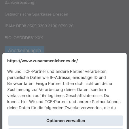
Bankverbindung:
Ostsächsische Sparkasse Dresden
IBAN: DE08 8505 0300 3100 0790 26
BIC: OSDDDE81XXX
Anerkennungen