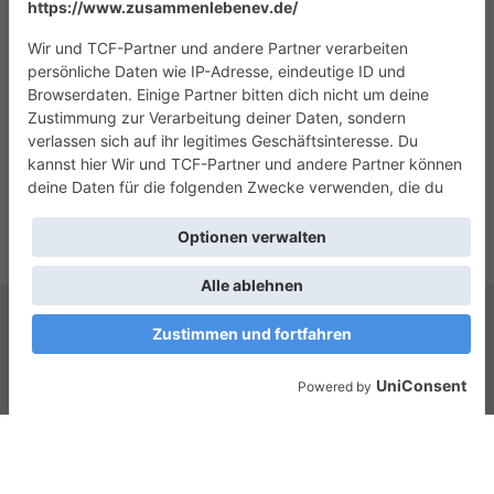
Copyright © 2026
Das Zusammenleben e.V.
. Alle Rechte vorbehalten.
Theme:
ColorMag
von ThemeGrill. Präsentiert von
WordPress
.