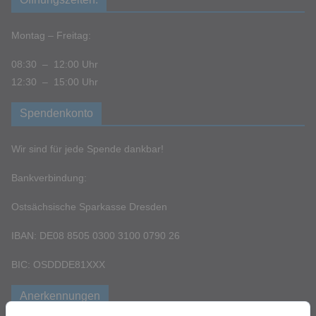
Montag – Freitag:
08:30 – 12:00 Uhr
12:30 – 15:00 Uhr
Spendenkonto
Wir sind für jede Spende dankbar!
Bankverbindung:
Ostsächsische Sparkasse Dresden
IBAN: DE08 8505 0300 3100 0790 26
BIC: OSDDDE81XXX
Anerkennungen