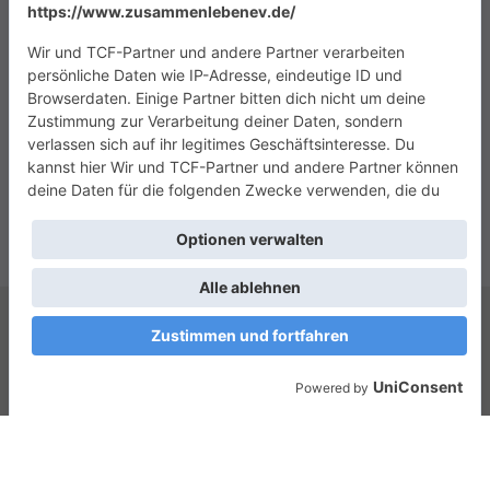
Copyright © 2026
Das Zusammenleben e.V.
. Alle Rechte vorbehalten.
Theme:
ColorMag
von ThemeGrill. Präsentiert von
WordPress
.