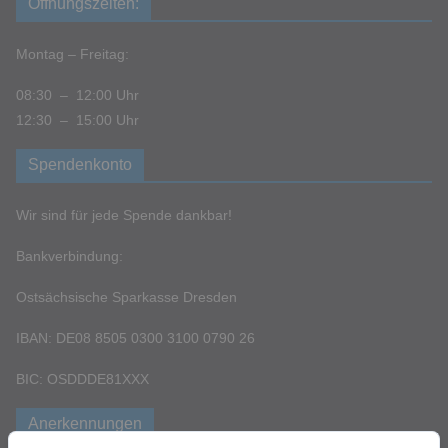
Öffnungszeiten:
Montag – Freitag:
08:30 – 12:00 Uhr
12:30 – 15:00 Uhr
Spendenkonto
Wir sind für jede Spende dankbar!
Bankverbindung:
Ostsächsische Sparkasse Dresden
IBAN: DE08 8505 0300 3100 0790 26
BIC: OSDDDE81XXX
Anerkennungen